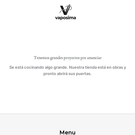
Ir
PF-
al
3/02
contenido
cantidad
Tenemos grandes proyectos por anunciar
Se está cocinando algo grande. Nuestra tienda está en obras y
pronto abrirá sus puertas.
Menu