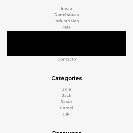
Inicio
Domésticas
Industriales
Más
Tienda
Marcas
Accesorios
Nosotros
Contacto
Categories
Zoje
Jack
Rasor
Comel
Juki