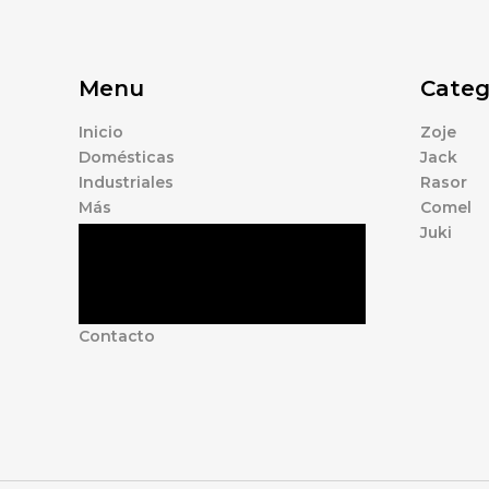
Menu
Categ
Inicio
Zoje
Domésticas
Jack
Industriales
Rasor
Más
Comel
Juki
Tienda
Marcas
Accesorios
Nosotros
Contacto