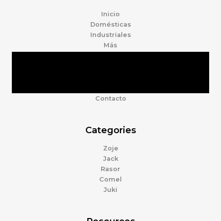
Inicio
Domésticas
Industriales
Más
Tienda
Marcas
Accesorios
Nosotros
Contacto
Categories
Zoje
Jack
Rasor
Comel
Juki