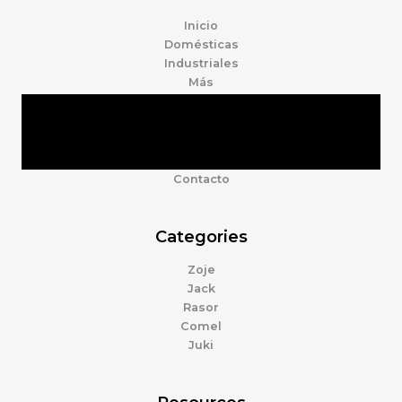
Inicio
Domésticas
Industriales
Más
Tienda
Marcas
Accesorios
Nosotros
Contacto
Categories
Zoje
Jack
Rasor
Comel
Juki