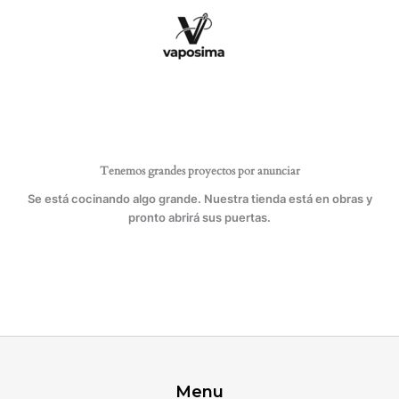
Ir
para
al
coser
contenido
materiales
extra
pesados
cantidad
Tenemos grandes proyectos por anunciar
Se está cocinando algo grande. Nuestra tienda está en obras y
pronto abrirá sus puertas.
Menu