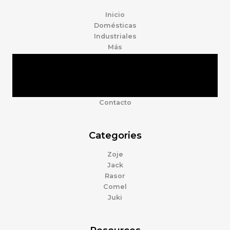
Inicio
Domésticas
Industriales
Más
Tienda
Marcas
Accesorios
Nosotros
Contacto
Categories
Zoje
Jack
Rasor
Comel
Juki