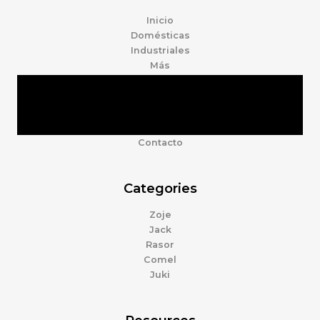
Inicio
Domésticas
Industriales
Más
Tienda
Marcas
Accesorios
Nosotros
Contacto
Categories
Zoje
Jack
Rasor
Comel
Juki