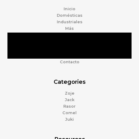
Inicio
Domésticas
Industriales
Más
Tienda
Marcas
Accesorios
Nosotros
Contacto
Categories
Zoje
Jack
Rasor
Comel
Juki