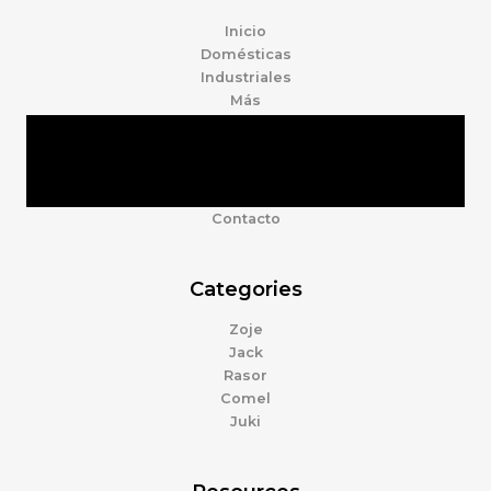
Inicio
Domésticas
Industriales
Más
Tienda
Marcas
Accesorios
Nosotros
Contacto
Categories
Zoje
Jack
Rasor
Comel
Juki