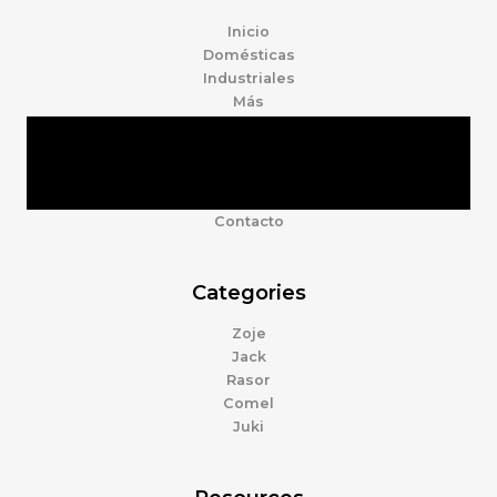
Inicio
Domésticas
Industriales
Más
Tienda
Marcas
Accesorios
Nosotros
Contacto
Categories
Zoje
Jack
Rasor
Comel
Juki