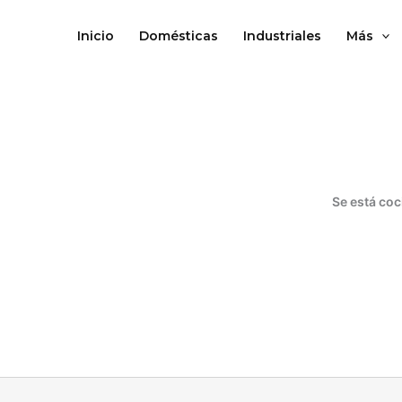
Ir
al
Inicio
Domésticas
Industriales
Más
contenido
Se está coc