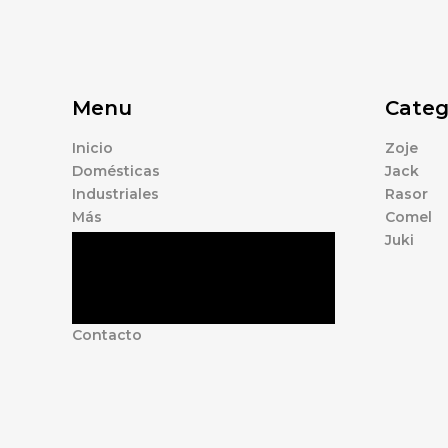
Menu
Categ
Inicio
Zoje
Domésticas
Jack
Industriales
Rasor
Más
Comel
Juki
Tienda
Marcas
Accesorios
Nosotros
Contacto