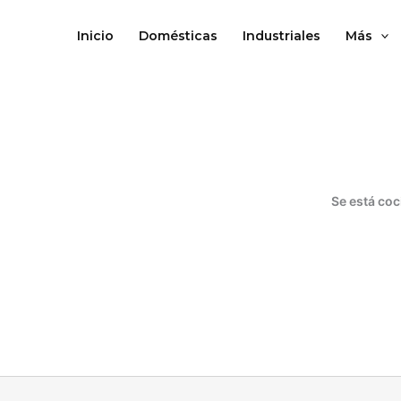
Ir
al
Inicio
Domésticas
Industriales
Más
contenido
Se está coc