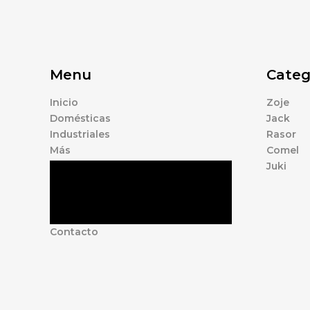
Menu
Categ
Inicio
Zoje
Domésticas
Jack
Industriales
Rasor
Más
Comel
Juki
Tienda
Marcas
Accesorios
Nosotros
Contacto