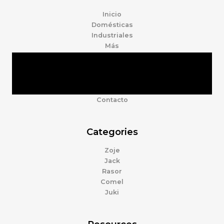
Inicio
Domésticas
Industriales
Más
Tienda
Marcas
Accesorios
Nosotros
Contacto
Categories
Zoje
Jack
Rasor
Comel
Juki