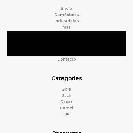
Inicio
Domésticas
Industriales
Más
Tienda
Marcas
Accesorios
Nosotros
Contacto
Categories
Zoje
Jack
Rasor
Comel
Juki