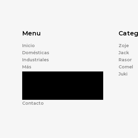
Menu
Categ
Inicio
Zoje
Domésticas
Jack
Industriales
Rasor
Más
Comel
Juki
Tienda
Marcas
Accesorios
Nosotros
Contacto