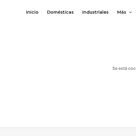
Ir
al
Inicio
Domésticas
Industriales
Más
contenido
Se está coc