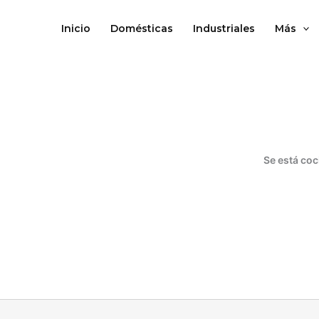
Ir
al
Inicio
Domésticas
Industriales
Más
contenido
Se está coc