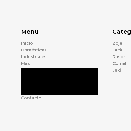
Menu
Categ
Inicio
Zoje
Domésticas
Jack
Industriales
Rasor
Más
Comel
Juki
Tienda
Marcas
Accesorios
Nosotros
Contacto