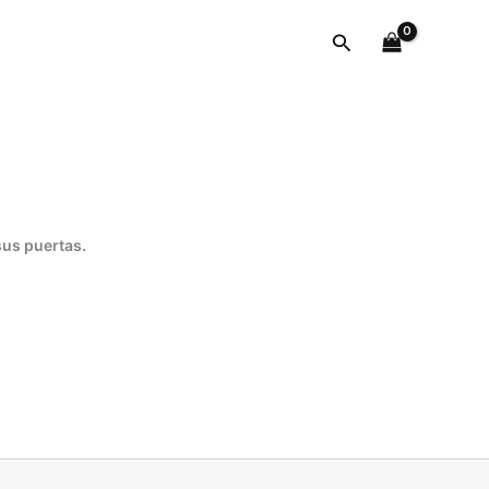
DE
1/4
Buscar
DE
PULGADA
cantidad
sus puertas.