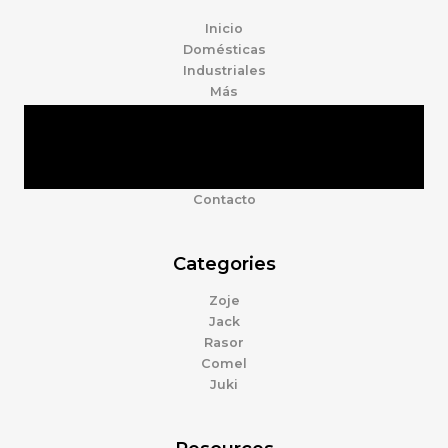
Inicio
Domésticas
Industriales
Más
Tienda
Marcas
Accesorios
Nosotros
Contacto
Categories
Zoje
Jack
Rasor
Comel
Juki