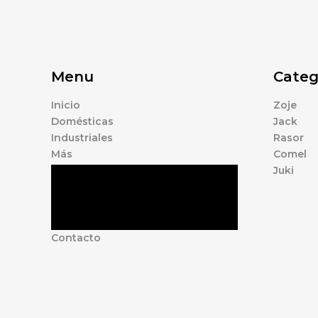
Menu
Categ
Inicio
Zoje
Domésticas
Jack
Industriales
Rasor
Más
Comel
Juki
Tienda
Marcas
Accesorios
Nosotros
Contacto