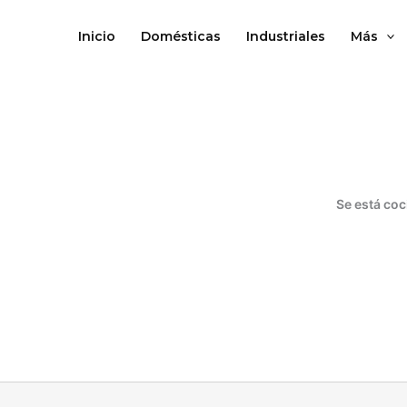
Ir
al
Inicio
Domésticas
Industriales
Más
contenido
Se está coc