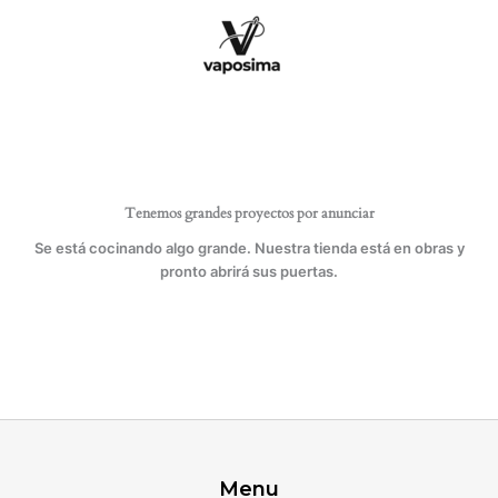
Ir
DE
al
ACOLCHADO
contenido
DE
MOVIMIENTO
LIBRE
cantidad
Tenemos grandes proyectos por anunciar
Se está cocinando algo grande. Nuestra tienda está en obras y
pronto abrirá sus puertas.
Menu