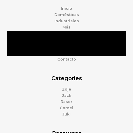
Inicio
Domésticas
Industriales
Más
Tienda
Marcas
Accesorios
Nosotros
Contacto
Categories
Zoje
Jack
Rasor
Comel
Juki