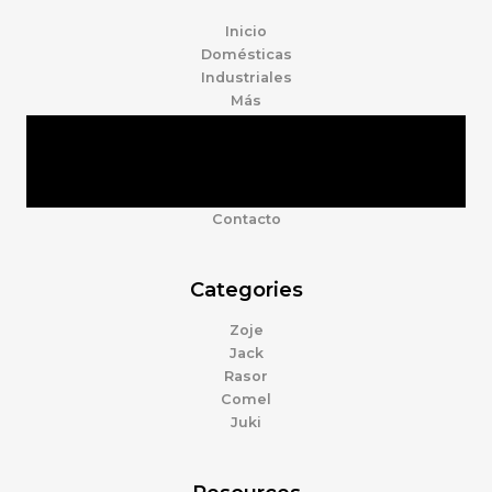
Inicio
Domésticas
Industriales
Más
Tienda
Marcas
Accesorios
Nosotros
Contacto
Categories
Zoje
Jack
Rasor
Comel
Juki