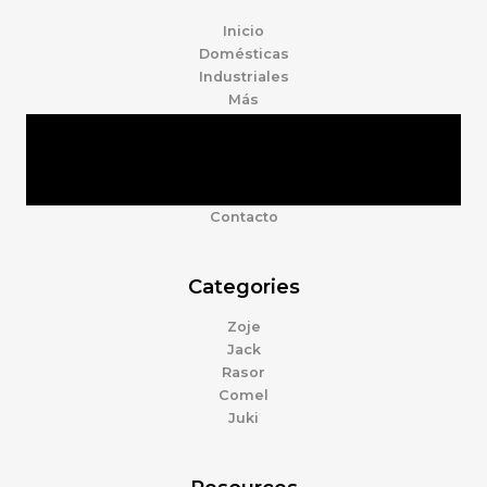
Inicio
Domésticas
Industriales
Más
Tienda
Marcas
Accesorios
Nosotros
Contacto
Categories
Zoje
Jack
Rasor
Comel
Juki