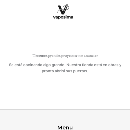
Ir
corte
al
circular
contenido
hasta
25
mm
cantidad
Tenemos grandes proyectos por anunciar
Se está cocinando algo grande. Nuestra tienda está en obras y
pronto abrirá sus puertas.
Menu