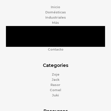
Inicio
Domésticas
Industriales
Más
Tienda
Marcas
Accesorios
Nosotros
Contacto
Categories
Zoje
Jack
Rasor
Comel
Juki