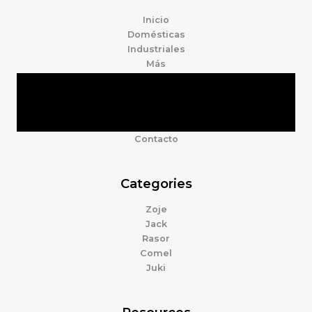
Inicio
Domésticas
Industriales
Más
Tienda
Marcas
Accesorios
Nosotros
Contacto
Categories
Zoje
Jack
Rasor
Comel
Juki