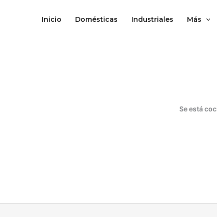
Ir
al
Inicio
Domésticas
Industriales
Más
contenido
Se está coc