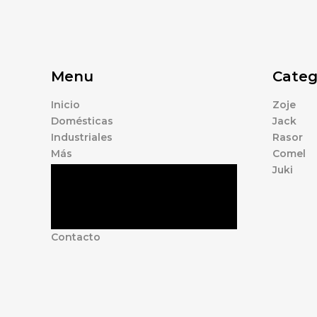
Menu
Categ
Inicio
Zoje
Domésticas
Jack
Industriales
Rasor
Más
Comel
Juki
Tienda
Marcas
Accesorios
Nosotros
Contacto