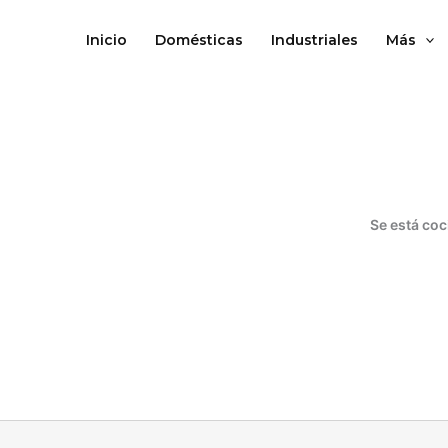
Ir
al
Inicio
Domésticas
Industriales
Más
contenido
Se está coc