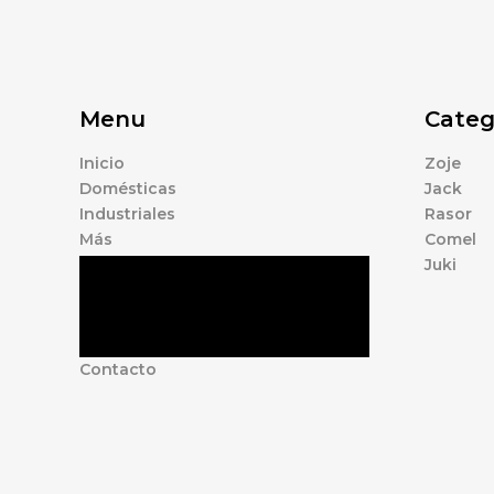
Menu
Categ
Inicio
Zoje
Domésticas
Jack
Industriales
Rasor
Más
Comel
Juki
Tienda
Marcas
Accesorios
Nosotros
Contacto