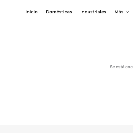
Ir
al
Inicio
Domésticas
Industriales
Más
contenido
Se está coc