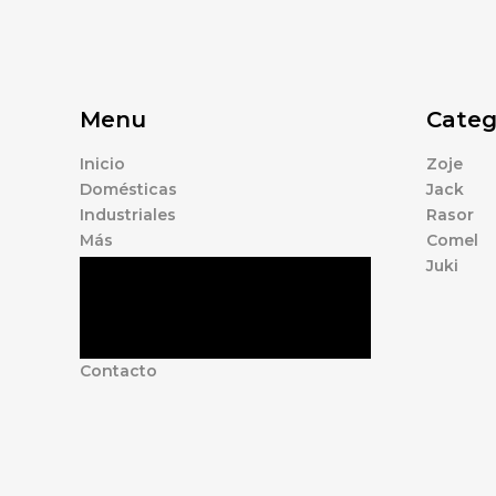
Menu
Categ
Inicio
Zoje
Domésticas
Jack
Industriales
Rasor
Más
Comel
Juki
Tienda
Marcas
Accesorios
Nosotros
Contacto