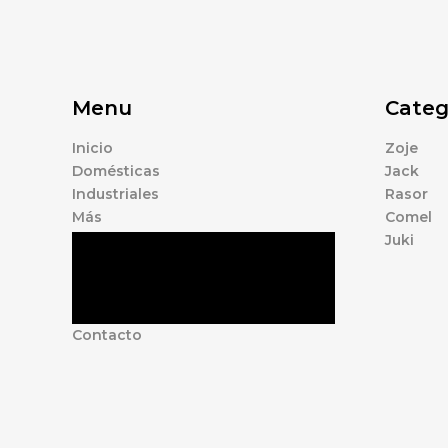
Menu
Categ
Inicio
Zoje
Domésticas
Jack
Industriales
Rasor
Más
Comel
Juki
Tienda
Marcas
Accesorios
Nosotros
Contacto