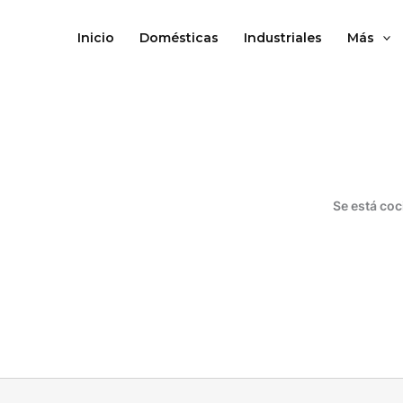
Ir
al
Inicio
Domésticas
Industriales
Más
contenido
Se está coc