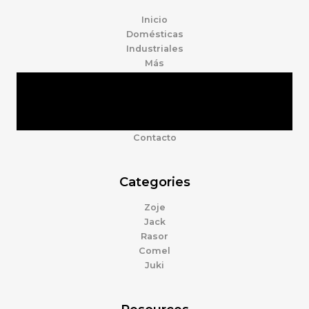
Inicio
Domésticas
Industriales
Más
Tienda
Marcas
Accesorios
Nosotros
Contacto
Categories
Zoje
Jack
Rasor
Comel
Juki