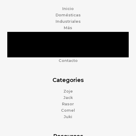
Inicio
Domésticas
Industriales
Más
Tienda
Marcas
Accesorios
Nosotros
Contacto
Categories
Zoje
Jack
Rasor
Comel
Juki