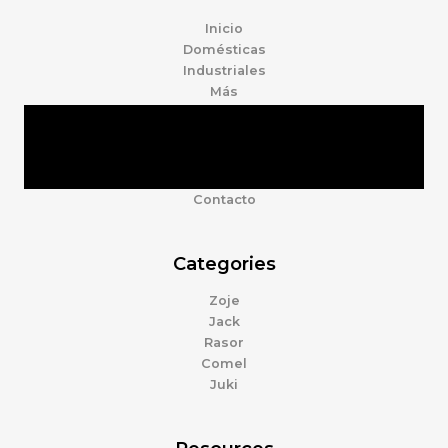
Inicio
Domésticas
Industriales
Más
Tienda
Marcas
Accesorios
Nosotros
Contacto
Categories
Zoje
Jack
Rasor
Comel
Juki