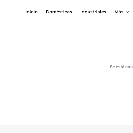
Ir
al
Inicio
Domésticas
Industriales
Más
contenido
Se está coc