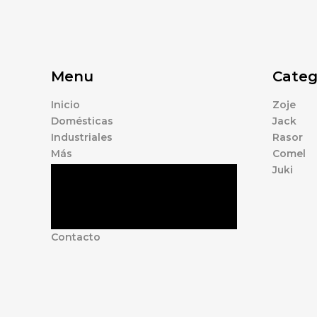
Menu
Categ
Inicio
Zoje
Domésticas
Jack
Industriales
Rasor
Más
Comel
Juki
Tienda
Marcas
Accesorios
Nosotros
Contacto