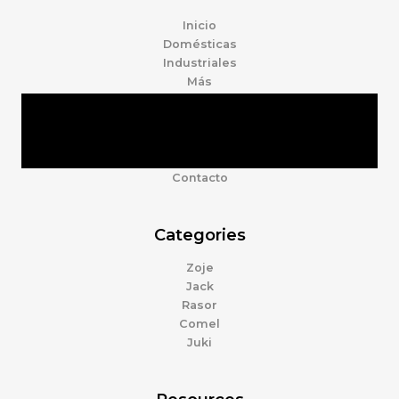
Inicio
Domésticas
Industriales
Más
Tienda
Marcas
Accesorios
Nosotros
Contacto
Categories
Zoje
Jack
Rasor
Comel
Juki