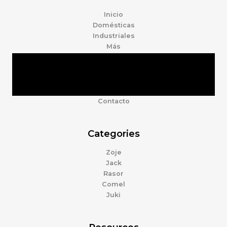
Inicio
Domésticas
Industriales
Más
Tienda
Marcas
Accesorios
Nosotros
Contacto
Categories
Zoje
Jack
Rasor
Comel
Juki