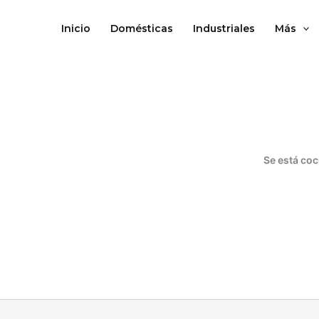
Ir
al
Inicio
Domésticas
Industriales
Más
contenido
Se está coc