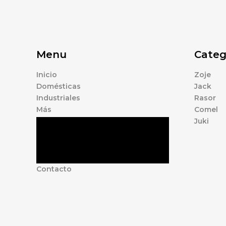
Menu
Categ
Inicio
Zoje
Domésticas
Jack
Industriales
Rasor
Más
Comel
Juki
Tienda
Marcas
Accesorios
Nosotros
Contacto