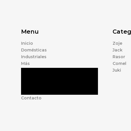
Menu
Categ
Inicio
Zoje
Domésticas
Jack
Industriales
Rasor
Más
Comel
Juki
Tienda
Marcas
Accesorios
Nosotros
Contacto