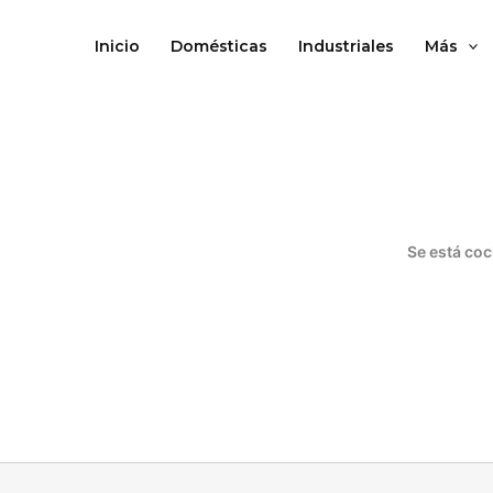
Ir
al
Inicio
Domésticas
Industriales
Más
contenido
Se está coc