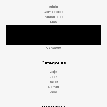
Inicio
Domésticas
Industriales
Más
Tienda
Marcas
Accesorios
Nosotros
Contacto
Categories
Zoje
Jack
Rasor
Comel
Juki