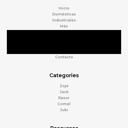
Inicio
Domésticas
Industriales
Más
Tienda
Marcas
Accesorios
Nosotros
Contacto
Categories
Zoje
Jack
Rasor
Comel
Juki