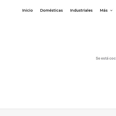
Ir
al
Inicio
Domésticas
Industriales
Más
contenido
Se está coc