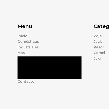
Menu
Categ
Inicio
Zoje
Domésticas
Jack
Industriales
Rasor
Más
Comel
Juki
Tienda
Marcas
Accesorios
Nosotros
Contacto