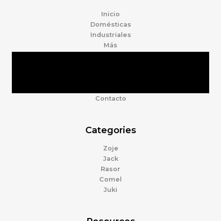
Inicio
Domésticas
Industriales
Más
Tienda
Marcas
Accesorios
Nosotros
Contacto
Categories
Zoje
Jack
Rasor
Comel
Juki