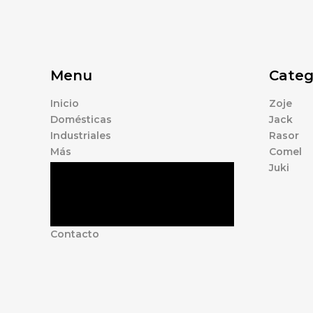
Menu
Categ
Inicio
Zoje
Domésticas
Jack
Industriales
Rasor
Más
Comel
Juki
Tienda
Marcas
Accesorios
Nosotros
Contacto