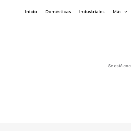
Ir
al
Inicio
Domésticas
Industriales
Más
contenido
Se está coc