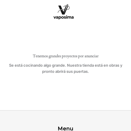
Ir
30
al
x
contenido
15
cm
para
cortar
piezas
de
tela
Tenemos grandes proyectos por anunciar
para
patchwork.
Se está cocinando algo grande. Nuestra tienda está en obras y
cantidad
pronto abrirá sus puertas.
Menu