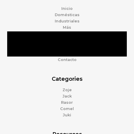
Inicio
Domésticas
Industriales
Más
Tienda
Marcas
Accesorios
Nosotros
Contacto
Categories
Zoje
Jack
Rasor
Comel
Juki