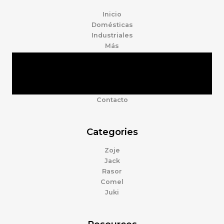
Inicio
Domésticas
Industriales
Más
Tienda
Marcas
Accesorios
Nosotros
Contacto
Categories
Zoje
Jack
Rasor
Comel
Juki