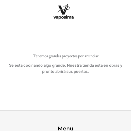
Ir
para
al
quilting
contenido
y
patchwork.
cantidad
Tenemos grandes proyectos por anunciar
Se está cocinando algo grande. Nuestra tienda está en obras y
pronto abrirá sus puertas.
Menu