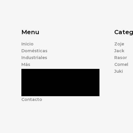
Menu
Categ
Inicio
Zoje
Domésticas
Jack
Industriales
Rasor
Más
Comel
Juki
Tienda
Marcas
Accesorios
Nosotros
Contacto