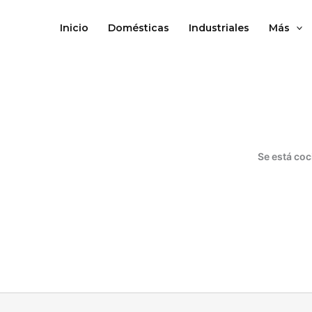
Ir
al
Inicio
Domésticas
Industriales
Más
contenido
Se está coc