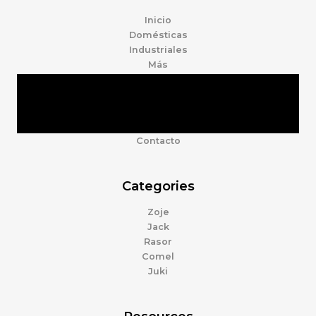
Inicio
Domésticas
Industriales
Más
Tienda
Marcas
Accesorios
Nosotros
Contacto
Categories
Zoje
Jack
Rasor
Comel
Juki