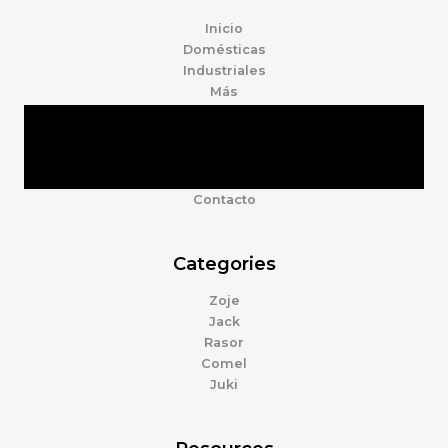
Inicio
Domésticas
Industriales
Más
Tienda
Marcas
Accesorios
Nosotros
Contacto
Categories
Zoje
Jack
Rasor
Comel
Juki