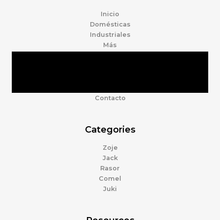
Inicio
Domésticas
Industriales
Más
Tienda
Marcas
Accesorios
Nosotros
Contacto
Categories
Zoje
Jack
Rasor
Comel
Juki