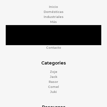
Inicio
Domésticas
Industriales
Más
Tienda
Marcas
Accesorios
Nosotros
Contacto
Categories
Zoje
Jack
Rasor
Comel
Juki