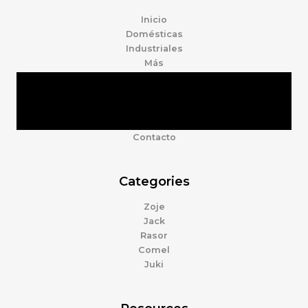
Inicio
Domésticas
Industriales
Más
Tienda
Marcas
Accesorios
Nosotros
Contacto
Categories
Zoje
Jack
Rasor
Comel
Juki