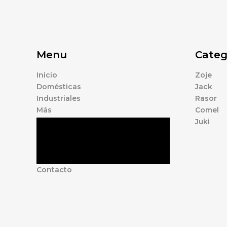
Menu
Categ
Inicio
Zoje
Domésticas
Jack
Industriales
Rasor
Más
Comel
Juki
Tienda
Marcas
Accesorios
Nosotros
Contacto