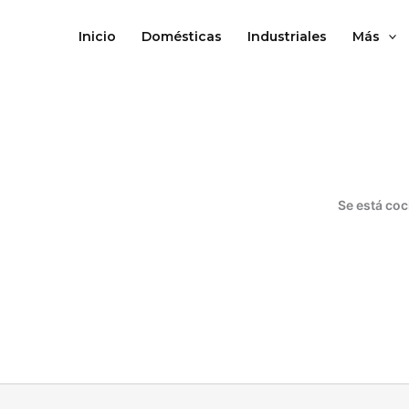
Ir
al
Inicio
Domésticas
Industriales
Más
contenido
Se está coc