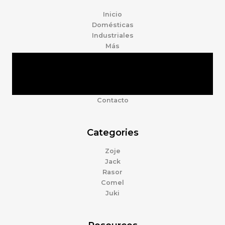
Inicio
Domésticas
Industriales
Más
Tienda
Marcas
Accesorios
Nosotros
Contacto
Categories
Zoje
Jack
Rasor
Comel
Juki