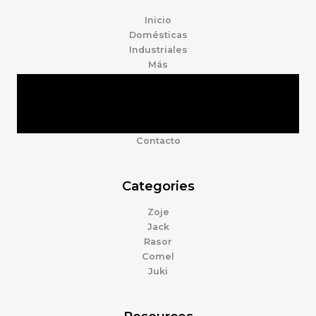
Inicio
Domésticas
Industriales
Más
Tienda
Marcas
Accesorios
Nosotros
Contacto
Categories
Zoje
Jack
Rasor
Comel
Juki